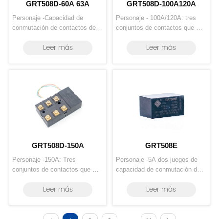
GRT508D-60A 63A
GRT508D-100A120A
Personaje -Capacidad de 
Personaje - 100A/120A: tres 
conmutación de contactos de 
conjuntos de contactos que 
60 A/63 A. -Sólo se necesita 
cambian simultáneamente,  Se 
Leer más
Leer más
excitación por impulso, tanto 
puede añadir contacto auxiliar. - 
para bobina simple como para 
Sólo se necesita excitación por 
doble bobina. -Bajo consumo 
impulso, tanto para simple 
de energía, tamaño pequeño. -
como para doble  bobina - 
Ensamblajes personalizados 
Seguro y confiable, larga vida 
disponibles con alambre fl...
útil - Rigidez d...
GRT508D-150A
GRT508E
Personaje -150A: Tres 
Personaje -5A dos juegos de 
conjuntos de contactos que 
capacidad de conmutación de 
cambian simultáneamente, se 
contactos -Capacidad de 
Leer más
Leer más
puede agregar un contacto 
conmutación de contactos de 
auxiliar -Sólo se necesita 
10 A. -Sólo se necesita 
excitación por impulso, tanto 
excitación por impulso, tanto 
para bobina simple como para 
para bobina simple como para 