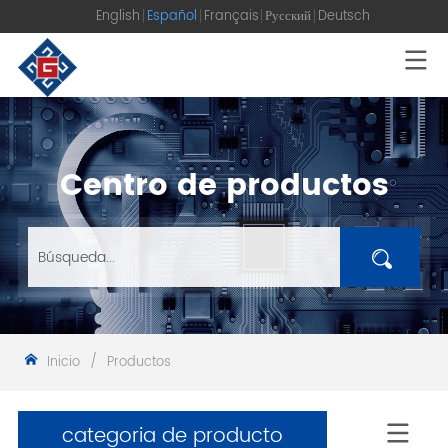
English
Español
Français
Русский
Deutsch
Centro de productos
Inicio
/
Productos
categoria de producto