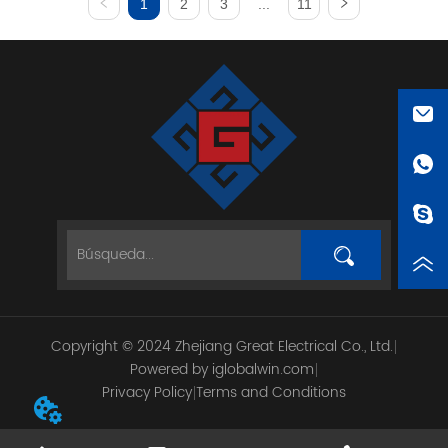
1
2
3
...
11
doble bobina. -Bajo consumo 
doble bobina. -Bajo consumo 
de energía, tamaño pequeño. -
de energía, tamaño pequeño. -
Conj...
Pe...
Copyright © 2024 Zhejiang Great Electrical Co., Ltd.
Powered by iglobalwin.com
Privacy Policy
Terms and Conditions