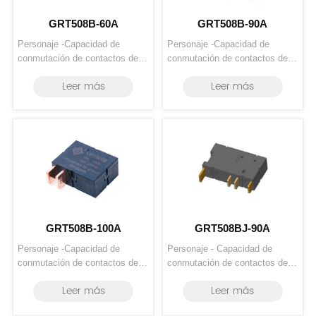
GRT508B-60A
GRT508B-90A
Personaje -Capacidad de 
Personaje -Capacidad de 
conmutación de contactos de 
conmutación de contactos de 
60 A. -Sólo se necesita 
90 A. -Sólo se necesita 
Leer más
Leer más
excitación por impulso, tanto 
excitación por impulso, tanto 
para bobina simple como para 
para bobina simple como para 
doble bobina. -Bajo consumo 
doble bobina. -Bajo consumo 
de energía, tamaño pequeño y 
de energía, tamaño pequeño. -
bajo costo. -Ensamblajes 
Conjuntos personalizados 
personalizados disponibles con 
disponibles con alambre flexible 
al...
...
GRT508B-100A
GRT508BJ-90A
Personaje -Capacidad de 
Personaje - Capacidad de 
conmutación de contactos de 
conmutación de contactos de 
100 A. -Sólo se necesita 
90 A. - Relé de enclavamiento 
Leer más
Leer más
excitación por impulso, tanto 
de 2 polos - Diseño de entrada 
para bobina simple como para 
T1 y salida T4 - Soporte de 